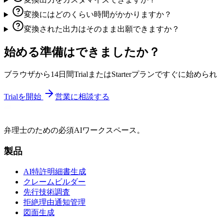
変換にはどのくらい時間がかかりますか？
変換された出力はそのまま出願できますか？
始める準備はできましたか？
ブラウザから14日間TrialまたはStarterプランですぐに始めら
Trialを開始
営業に相談する
弁理士のための必須AIワークスペース。
製品
AI特許明細書生成
クレームビルダー
先行技術調査
拒絶理由通知管理
図面生成