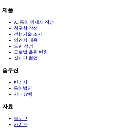
제품
AI 특허 명세서 작성
청구항 작성
선행기술 조사
의견서 대응
도면 생성
글로벌 출원 변환
실시간 협업
솔루션
변리사
특허법인
사내 IP팀
자료
블로그
가이드