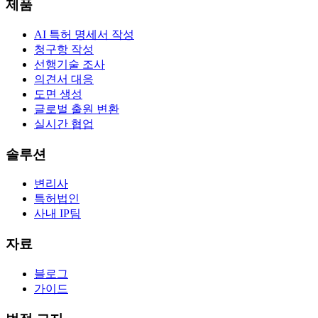
제품
AI 특허 명세서 작성
청구항 작성
선행기술 조사
의견서 대응
도면 생성
글로벌 출원 변환
실시간 협업
솔루션
변리사
특허법인
사내 IP팀
자료
블로그
가이드